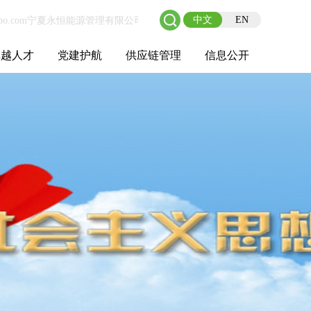
中文
EN
卓越人才
党建护航
供应链管理
信息公开
士后工作站
人才理念
职业成长
校园招聘
社会招聘
招聘动态
党建在线
教育实践
供应链介绍
供应链合作
基本信息
管理架构
人事薪酬
经营成果
重大事项