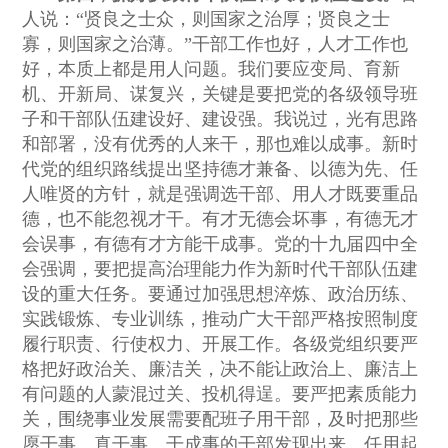
人说：“贤良之士众，则国家之治厚；贤良之士
寡，则国家之治薄。”干部工作也好，人才工作也
好，本质上都是用人问题。我们要应变局、育新
机、开新局、谋复兴，关键是要把党的各级领导班
子和干部队伍建设好、建设强。我说过，光有思路
和部署，没有优秀的人来干，那也难以成事。新时
代党的组织路线提出坚持德才兼备、以德为先、任
人唯贤的方针，就是强调选干部、用人才既要重品
德，也不能忽视才干。有才无德会坏事，有德无才
会误事，有德有才方能干成事。党的十九届四中全
会强调，要把提高治理能力作为新时代干部队伍建
设的重大任务。要通过加强思想淬炼、政治历练、
实践锻炼、专业训练，推动广大干部严格按照制度
履行职责、行使权力、开展工作。各级党组织要严
格把好政治关、廉洁关，决不能让政治上、廉洁上
有问题的人蒙混过关、投机得逞。要严把素质能力
关，围绕事业发展需要配班子用干部，及时把那些
愿干事、真干事、干成事的干部发现出来、任用起