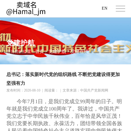
EN
党建护航
首页
党建护航
党建在线
您当前的位置：
>
>
总书记：落实新时代党的组织路线 不断把党建设得更加
坚强有力
发布时间：2020-08-10
|
阅读量：
|
文章来源：中国共产党新闻网
今年7月1日，是我们党成立99周年的日子。明
年就是我们党成立100周年了。我讲过，中国共产
党立志于中华民族千秋伟业，百年恰是风华正茂！
我们党要长期执政、永葆活力，团结带领全国各族
人民沿着中国特色社会主义道路实现中华民族伟大