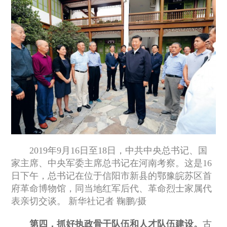
2019年9月16日至18日，中共中央总书记、国
家主席、中央军委主席总书记在河南考察。这是16
日下午，总书记在位于信阳市新县的鄂豫皖苏区首
府革命博物馆，同当地红军后代、革命烈士家属代
表亲切交谈。 新华社记者 鞠鹏/摄
第四，抓好执政骨干队伍和人才队伍建设。
古