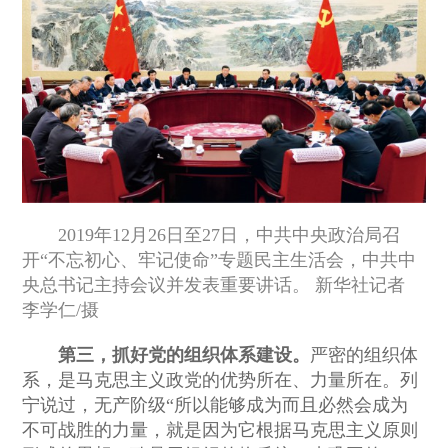
2019年12月26日至27日，中共中央政治局召
开“不忘初心、牢记使命”专题民主生活会，中共中
央总书记主持会议并发表重要讲话。 新华社记者
李学仁/摄
第三，抓好党的组织体系建设。
严密的组织体
系，是马克思主义政党的优势所在、力量所在。列
宁说过，无产阶级“所以能够成为而且必然会成为
不可战胜的力量，就是因为它根据马克思主义原则