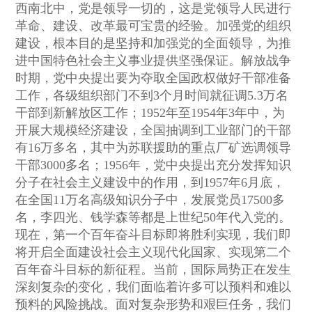
西南北中，党是领导一切的，这是党领导人民进行
革命、建设、改革最可宝贵的经验。加强党的组织
建设，根本目的是坚持和加强党的全面领导，为推
进中国特色社会主义事业提供坚强保证。解放战争
时期，党中央提出要为夺取全国政权做好干部准备
工作，各级组织部门不到3个月时间就征调5.3万名
干部到新解放区工作；1952年至1954年3年中，为
开展大规模经济建设，全国抽调到工业部门的干部
有16万多名，其中为苏联援助的重点厂矿选调领导
干部3000多名；1956年，党中央提出充分发挥知识
分子在社会主义建设中的作用，到1957年6月底，
在全国11万名高级知识分子中，发展党员17500多
名，李四光、钱学森等都是上世纪50年代入党的。
现在，第一个百年奋斗目标即将胜利实现，我们即
将开启全面建设社会主义现代化国家、实现第二个
百年奋斗目标的新征程。当前，国际局势正在发生
深刻复杂的变化，我们面临着许多可以预料和难以
预料的风险挑战。面对复杂形势和艰巨任务，我们