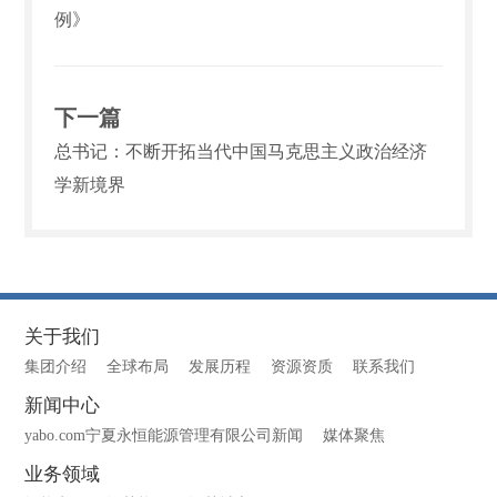
例》
下一篇
总书记：不断开拓当代中国马克思主义政治经济
学新境界
关于我们
集团介绍
全球布局
发展历程
资源资质
联系我们
新闻中心
yabo.com宁夏永恒能源管理有限公司新闻
媒体聚焦
业务领域